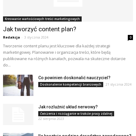
Kreowanie wartościowych treści marketingowych
Jak tworzyć content plan?
Redakcja
-
3 stycznia 2024
0
Tworzenie content planu jest kluczowe dla każdej strategii
marketingowej. Planowanie i organizacja treści, które będą
publikowane na różnych kanałach, pozwala na skuteczne dotarcie
do...
Co powinien doskonalić nauczyciel?
21 stycznia 2024
Doskonalenie kompetencji branżowych
Jak rozluźnić układ nerwowy?
Ćwiczenia i rozciąganie w trakcie pracy zdalnej
22 sierpnia 2023
Ile kosztuje godzina doradztwa zawodowego?