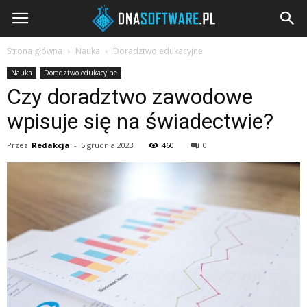
DNAsoftware.pl
Strona główna
Nauka
Doradztwo edukacyjne
Nauka
Doradztwo edukacyjne
Czy doradztwo zawodowe
wpisuje się na świadectwie?
Przez
Redakcja
-
5 grudnia 2023
460
0