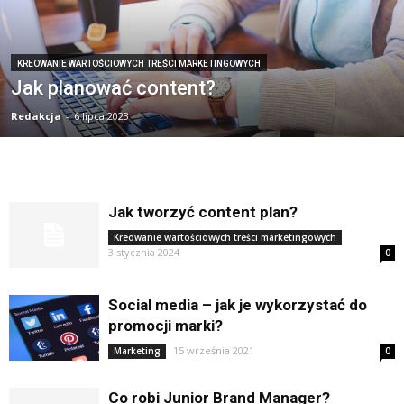
KREOWANIE WARTOŚCIOWYCH TREŚCI MARKETINGOWYCH
Jak planować content?
Redakcja
-
6 lipca 2023
Jak tworzyć content plan?
Kreowanie wartościowych treści marketingowych
3 stycznia 2024
0
Social media – jak je wykorzystać do
promocji marki?
15 września 2021
Marketing
0
Co robi Junior Brand Manager?