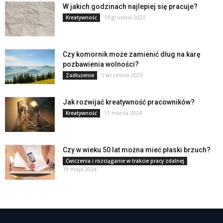
W jakich godzinach najlepiej się pracuje?
14 grudnia 2023
Kreatywność
Czy komornik może zamienić dług na karę
pozbawienia wolności?
5 września 2023
Zadłużenie
Jak rozwijać kreatywność pracowników?
11 marca 2024
Kreatywność
Czy w wieku 50 lat można mieć płaski brzuch?
Ćwiczenia i rozciąganie w trakcie pracy zdalnej
19 maja 2024