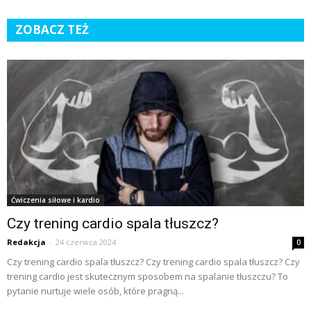
ZOBACZ TEŻ
Ćwiczenia siłowe i kardio
Czy trening cardio spala tłuszcz?
Redakcja
-
24 czerwca 2024
0
Czy trening cardio spala tłuszcz? Czy trening cardio spala tłuszcz? Czy
trening cardio jest skutecznym sposobem na spalanie tłuszczu? To
pytanie nurtuje wiele osób, które pragną...